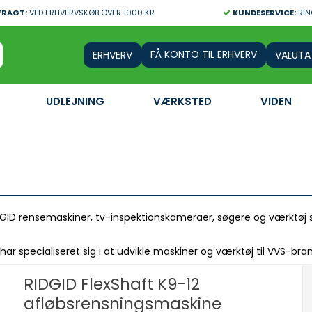
FRAGT:
VED ERHVERVSKØB OVER 1000 KR.
KUNDESERVICE:
RIN
FÅ KONTO TIL ERHVERV
VALUTA
UDLEJNING
VÆRKSTED
VIDEN
GID rensemaskiner, tv-inspektionskameraer, søgere og værktøj sa
ar specialiseret sig i at udvikle maskiner og værktøj til VVS-bra
RIDGID FlexShaft K9-12
afløbsrensningsmaskine