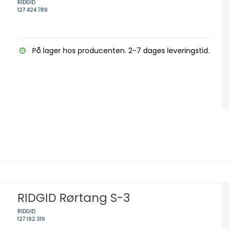
RIDGID
127 424 789
På lager hos producenten. 2-7 dages leveringstid.
RIDGID Rørtang S-3
RIDGID
127 192 319