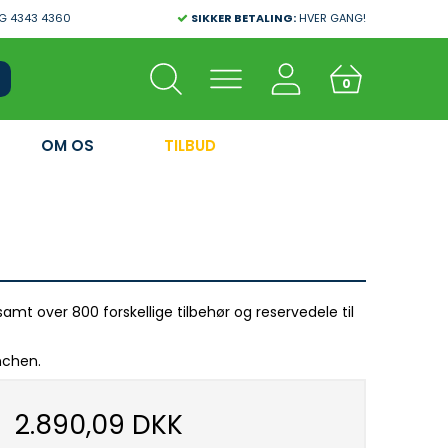
G 4343 4360
SIKKER BETALING:
HVER GANG!
0
OM OS
TILBUD
mt over 800 forskellige tilbehør og reservedele til
nchen.
2.890,09 DKK