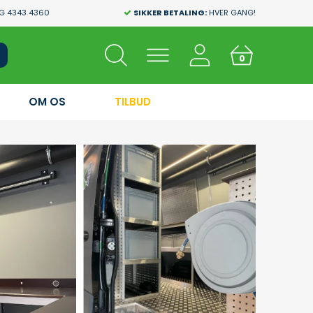
G 4343 4360
SIKKER BETALING:
HVER GANG!
0
OM OS
TILBUD