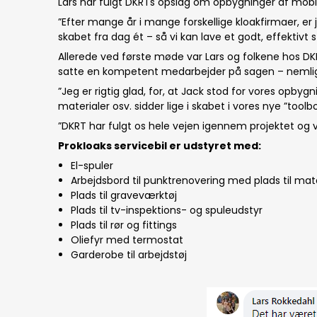
Lars har fulgt DKRTs opslag om opbygninger af mobi
”Efter mange år i mange forskellige kloakfirmaer, er j
skabet fra dag ét – så vi kan lave et godt, effektivt 
Allerede ved første møde var Lars og folkene hos DKR
satte en kompetent medarbejder på sagen – nemlig Jac
”Jeg er rigtig glad, for, at Jack stod for vores opby
materialer osv. sidder lige i skabet i vores nye ”toolb
”DKRT har fulgt os hele vejen igennem projektet og v
Prokloaks servicebil er udstyret med:
El-spuler
Arbejdsbord til punktrenovering med plads til mate
Plads til graveværktøj
Plads til tv-inspektions- og spuleudstyr
Plads til rør og fittings
Oliefyr med termostat
Garderobe til arbejdstøj