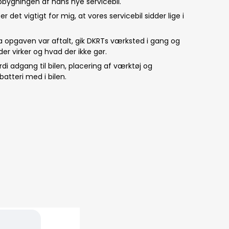
bygningen af hans nye servicebil.
det vigtigt for mig, at vores servicebil sidder lige i
Da opgaven var aftalt, gik DKRTs værksted i gang og
r virker og hvad der ikke gør.
di adgang til bilen, placering af værktøj og
batteri med i bilen.