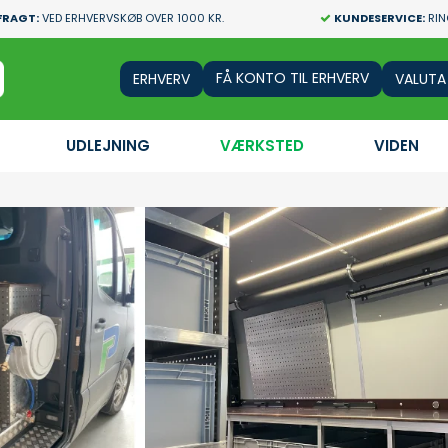
FRAGT:
VED ERHVERVSKØB OVER 1000 KR.
KUNDESERVICE:
RIN
FÅ KONTO TIL ERHVERV
VALUTA
UDLEJNING
VÆRKSTED
VIDEN