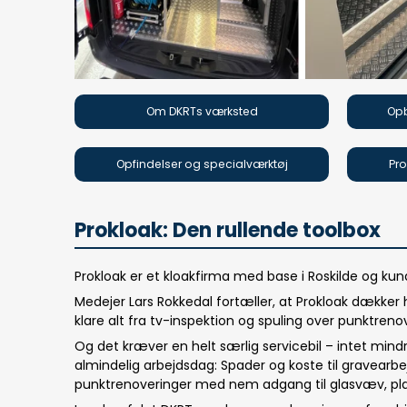
Om DKRTs værksted
Opb
Opfindelser og specialværktøj
Pro
Prokloak: Den rullende toolbox
Prokloak er et kloakfirma med base i Roskilde og ku
Medejer Lars Rokkedal fortæller, at Prokloak dækker
klare alt fra tv-inspektion og spuling over punktren
Og det kræver en helt særlig servicebil – intet mindre
almindelig arbejdsdag: Spader og koste til gravearbej
punktrenoveringer med nem adgang til glasvæv, plastf