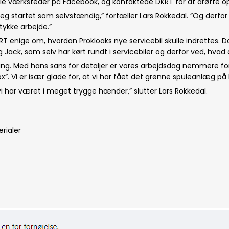
le værksteder på Facebook, og kontaktede DKRT for at drøfte op
eg startet som selvstændig,” fortæller Lars Rokkedal. ”Og derfor er 
stykke arbejde.”
T enige om, hvordan Prokloaks nye servicebil skulle indrettes. 
k, som selv har kørt rundt i servicebiler og derfor ved, hvad de
gning. Med hans sans for detaljer er vores arbejdsdag nemmere for
ox”. Vi er især glade for, at vi har fået det grønne spuleanlæg på 
i har været i meget trygge hænder,” slutter Lars Rokkedal.
rialer