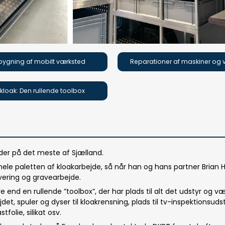
ygning af mobilt værksted
Reparationer af maskiner og 
kloak: Den rullende toolbox
nder på det meste af Sjælland.
 hele paletten af kloakarbejde, så når han og hans partner Brian
overing og gravearbejde.
 end en rullende ”toolbox”, der har plads til alt det udstyr og væ
det, spuler og dyser til kloakrensning, plads til tv-inspektionsud
olie, silikat osv.