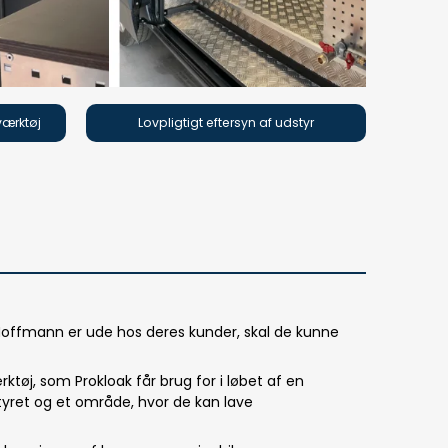
værktøj
Lovpligtigt eftersyn af udstyr
 Hoffmann er ude hos deres kunder, skal de kunne
rktøj, som Prokloak får brug for i løbet af en
styret og et område, hvor de kan lave