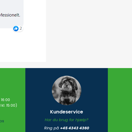
16​:00
kl. 15:00)​
Kundeservice
Har du brug for hjælp?
ps
Ring på
+45 4343 4360