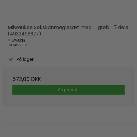
Milwaukee Sekskantnøglesæt med T-greb - 7 dele
(4932498677)
MILWAUKEE
98 5022 013
På lager
572,00 DKK
Se produkt