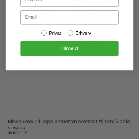
Email
Kundetype
Privat
Erhverv
Tilmeld
Milwaukee Tri-lope Skruetrækkersæt til torx 6 dele
MILWAUKEE
98 5012 003