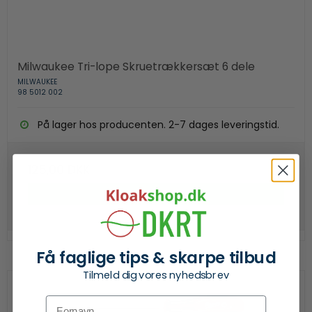
Milwaukee Tri-lope Skruetrækkersæt 6 dele
MILWAUKEE
98 5012 002
På lager hos producenten. 2-7 dages leveringstid.
125,00 DKK
Se produkt
Få faglige tips & skarpe tilbud
Tilmeld dig vores nyhedsbrev
Fornavn