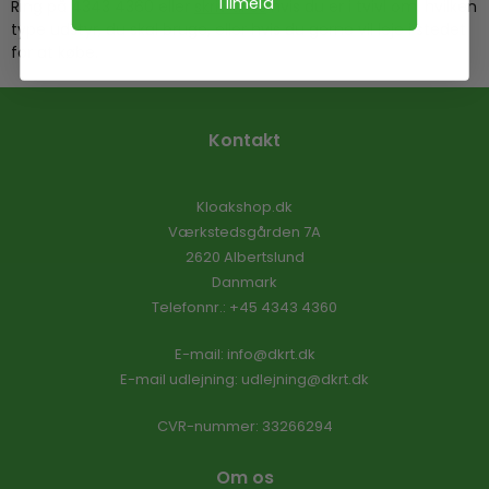
Tilmeld
Ring på 4343 4360 eller
skriv til os
hvis du er i tvivl om, hvilken
type udstyr, du skal bruge, eller hvis du gerne vil leje i stedet
for at købe.
Kontakt
Kloakshop.dk
Værkstedsgården 7A
2620 Albertslund
Danmark
Telefonnr.
:
+45 4343 4360
E-mail
:
info@dkrt.dk
E-mail udlejning:
udlejning@dkrt.dk
CVR-nummer
:
33266294
Om os