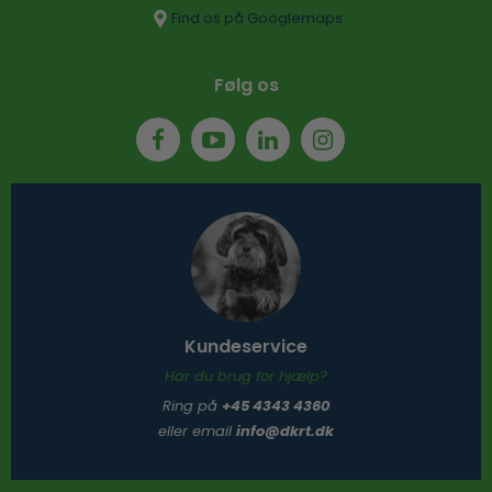
Find os på Googlemaps
Følg os
Kundeservice
Har du brug for hjælp?
Ring på
+45 4343 4360
eller email
info@dkrt.dk