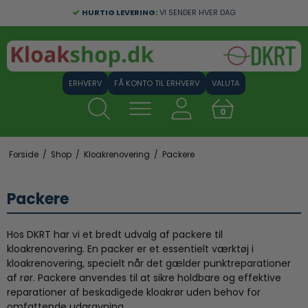
HURTIG LEVERING:
VI SENDER HVER DAG
FÅ KONTO TIL ERHVERV
VALUTA
0
Forside
/
Shop
/
Kloakrenovering
/
Packere
Packere
Hos DKRT har vi et bredt udvalg af packere til
kloakrenovering. En packer er et essentielt værktøj i
kloakrenovering, specielt når det gælder punktreparationer
af rør. Packere anvendes til at sikre holdbare og effektive
reparationer af beskadigede kloakrør uden behov for
omfattende udgravning.