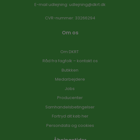
E-mail udlejning:
udlejning@dkrt.dk
CVR-nummer
:
33266294
Om os
Om DKRT
Råd fra fagfolk – kontakt os
Butikken
Medarbejdere
Jobs
Producenter
Samhandelsbetingelser
Fortryd dit køb her
Persondata og cookies