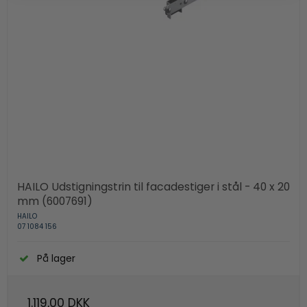
HAILO Udstigningstrin til facadestiger i stål - 40 x 20
mm (6007691)
HAILO
07 1084 156
På lager
1.119,00 DKK