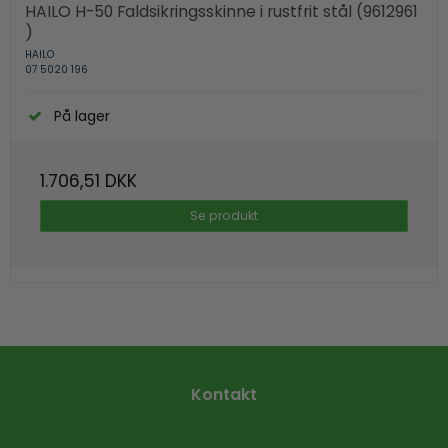
HAILO H-50 Faldsikringsskinne i rustfrit stål (9612961
)
HAILO
07 5020 196
På lager
1.706,51 DKK
Se produkt
Kontakt