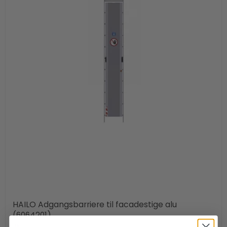
HAILO Adgangsbarriere til facadestige alu
(6064201)
HAILO