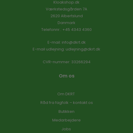
Kloakshop.dk
Værkstedsgården 7A
2620 Albertslund
Danmark
Telefonnr.
:
+45 4343 4360
E-mail
:
info@dkrt.dk
E-mail udlejning:
udlejning@dkrt.dk
CVR-nummer
:
33266294
Om os
Om DKRT
Råd fra fagfolk – kontakt os
Butikken
Medarbejdere
Jobs