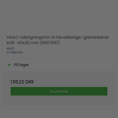
HAILO Udstigningstrin til facadestige i galvaniseret
stål -40x20 mm (6007651)
HAILO
07 1089 420
På lager
1.118,22 DKK
Se produkt