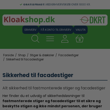
GRATIS FRAGT:
VED ERHVERVSKØB OVER 1000 KR.
FÅ KONTO TIL ERHVERV
VALUTA
0
Forside
/
Shop
/
Stiger & dæksler
/
Facadestiger
/
Sikkerhed til facadestiger
Sikkerhed til facadestiger
Alt sikkerhed til fastmonterede stiger og facadestiger
Her finder du et udvalg af sikkerhedsløsninger til
fastmonterede stiger og facadestiger til at sikre og
beskytte stigen og ikke mindst personen, der bruger