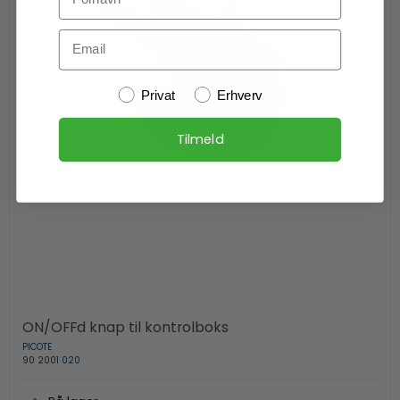
Email
Kundetype
Privat
Erhverv
Tilmeld
ON/OFFd knap til kontrolboks
PICOTE
90 2001 020