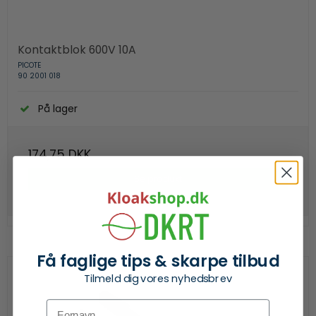
Kontaktblok 600V 10A
PICOTE
90 2001 018
På lager
174,75 DKK
Se produkt
Få faglige tips & skarpe tilbud
Tilmeld dig vores nyhedsbrev
Fornavn