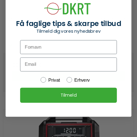
Milwaukee M12 RCDAB-0 Arbejdsradio(4933472114)
Få faglige tips & skarpe tilbud
MILWAUKEE
Tilmeld dig vores nyhedsbrev
98 1222 001
Fornavn
På lager
Email
899,00 DKK
Se produkt
Kundetype
Privat
Erhverv
Tilmeld