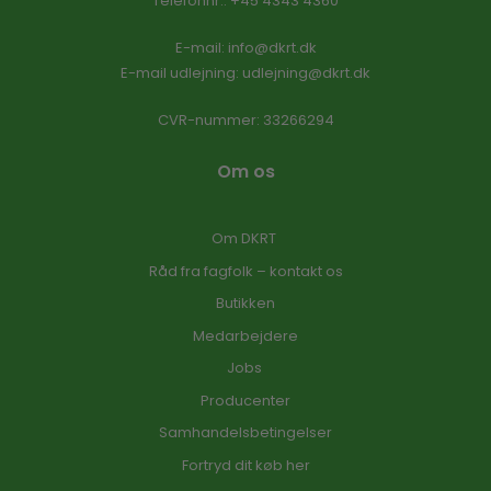
Telefonnr.
:
+45 4343 4360
E-mail
:
info@dkrt.dk
E-mail udlejning:
udlejning@dkrt.dk
CVR-nummer
:
33266294
Om os
Om DKRT
Råd fra fagfolk – kontakt os
Butikken
Medarbejdere
Jobs
Producenter
Samhandelsbetingelser
Fortryd dit køb her