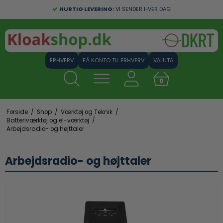
GRATIS FRAGT:
HURTIG LEVERING:
VED ERHVERVSKØB OVER 1000 KR.
VI SENDER HVER DAG
FÅ KONTO TIL ERHVERV
VALUTA
0
Forside
/
Shop
/
Værktøj og Teknik
/
Batteriværktøj og el-værktøj
/
Arbejdsradio- og højttaler
Arbejdsradio- og højttaler