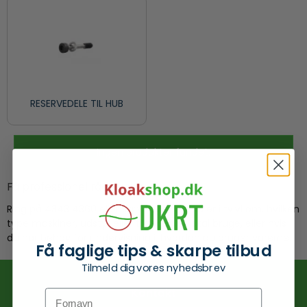
RESERVEDELE TIL HUB
Ingen produkter fundet.
Få professionel rådgivning
Ring på 4343 4360 eller skriv til os hvis du er i tvivl om, hvilken
type maskiner, udstyr eller tilbehør, du skal bruge, eller hvis
du har behov for undervisning i, hvordan du bruger varerne.
Få faglige tips & skarpe tilbud
Tilmeld dig vores nyhedsbrev
Kontakt
Fornavn