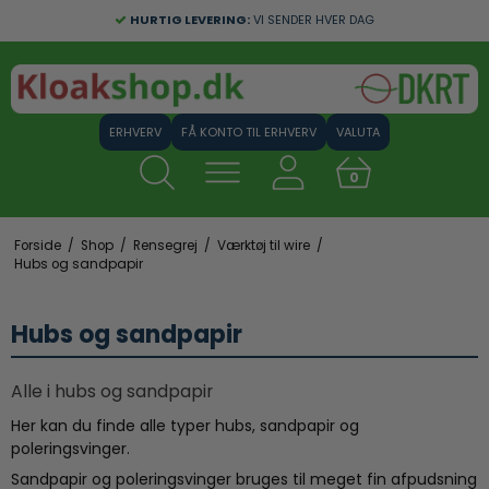
HURTIG LEVERING:
VI SENDER HVER DAG
FÅ KONTO TIL ERHVERV
VALUTA
0
Forside
/
Shop
/
Rensegrej
/
Værktøj til wire
/
Hubs og sandpapir
Hubs og sandpapir
Alle i hubs og sandpapir
Her kan du finde alle typer hubs, sandpapir og
poleringsvinger.
Sandpapir og poleringsvinger bruges til meget fin afpudsning