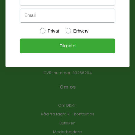
Email
Kloakshop.dk
Værkstedsgården 7A
2620 Albertslund
Kundetype
Privat
Erhverv
Danmark
Telefonnr.
:
+45 4343 4360
Tilmeld
E-mail
:
info@dkrt.dk
E-mail udlejning:
udlejning@dkrt.dk
CVR-nummer
:
33266294
Om os
Om DKRT
Råd fra fagfolk – kontakt os
Butikken
Medarbejdere