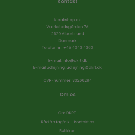
Kontakt
Kloakshop.dk
Værkstedsgården 7A
2620 Albertslund
Danmark
Telefonnr.
:
+45 4343 4360
E-mail
:
info@dkrt.dk
E-mail udlejning:
udlejning@dkrt.dk
CVR-nummer
:
33266294
Om os
Om DKRT
Råd fra fagfolk – kontakt os
Butikken