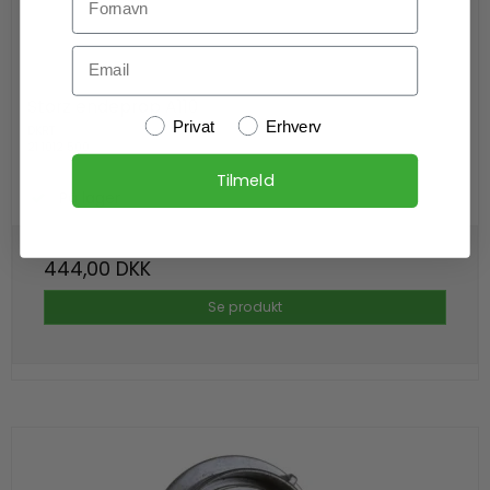
Email
Storz endeprop A110
Kundetype
Privat
Erhverv
DKRT
21 1012 500
Tilmeld
På lager
444,00 DKK
Se produkt