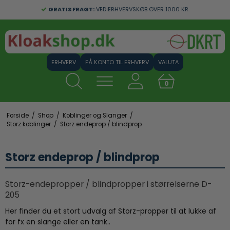
GRATIS FRAGT:
VED ERHVERVSKØB OVER 1000 KR.
FÅ KONTO TIL ERHVERV
VALUTA
0
Forside
/
Shop
/
Koblinger og Slanger
/
Storz koblinger
/
Storz endeprop / blindprop
Storz endeprop / blindprop
Storz-endepropper / blindpropper i størrelserne D-
205
Her finder du et stort udvalg af Storz-propper til at lukke af
for fx en slange eller en tank..