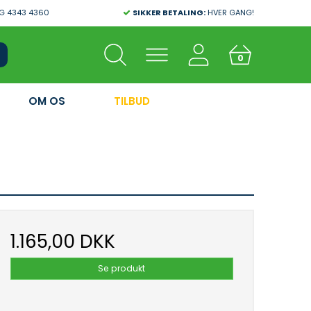
G 4343 4360
SIKKER BETALING:
HVER GANG!
0
OM OS
TILBUD
1.165,00 DKK
Se produkt