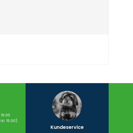
16​:00
kl. 15:00)​
Kundeservice