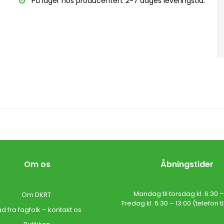
På lager hos producenten. 2-7 dages leveringstid.
Om os
Åbningstider
Mandag til torsdag kl. 6:30 – 
Om DKRT
Fredag kl. 6:30 – 13:00 (telefon til 
d fra fagfolk – kontakt os