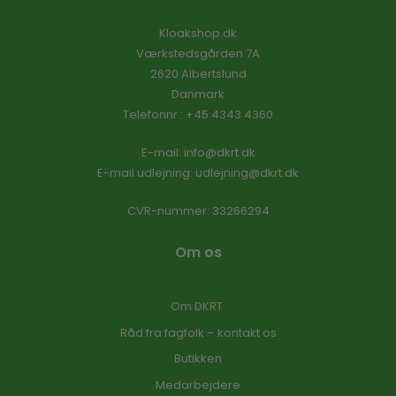
Kloakshop.dk
Værkstedsgården 7A
2620 Albertslund
Danmark
Telefonnr.
:
+45 4343 4360
E-mail
:
info@dkrt.dk
E-mail udlejning:
udlejning@dkrt.dk
CVR-nummer
:
33266294
Om os
Om DKRT
Råd fra fagfolk – kontakt os
Butikken
Medarbejdere