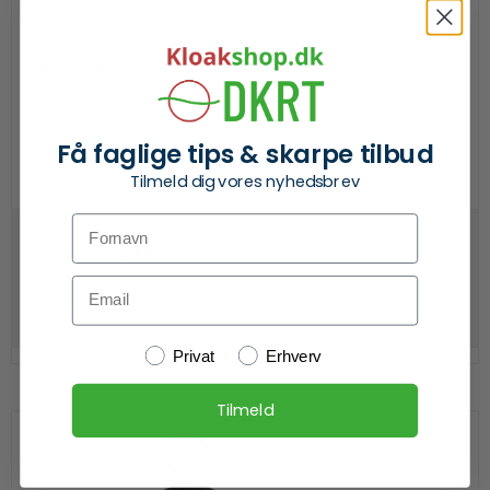
Rensesæt til boremaskine - 8 mm wire og Ø100
cyklonkæde
DKRT
910008080
Få faglige tips & skarpe tilbud
Tilmeld dig vores nyhedsbrev
På lager hos producenten. 2-7 dages leveringstid.
Fornavn
1.295,00 DKK
Email
Se produkt
Kundetype
Privat
Erhverv
Tilmeld