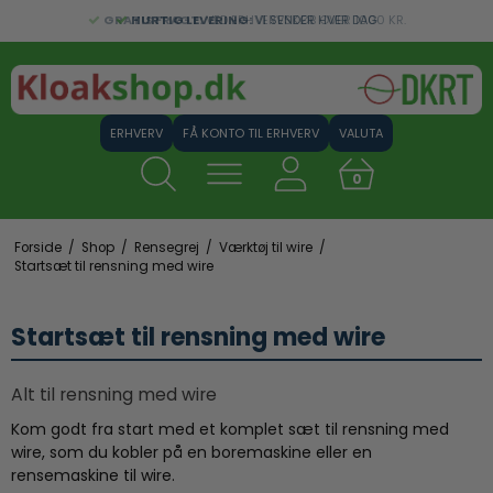
GRATIS FRAGT:
HURTIG LEVERING:
VED ERHVERVSKØB OVER 1000 KR.
VI SENDER HVER DAG
FÅ KONTO TIL ERHVERV
VALUTA
0
Forside
/
Shop
/
Rensegrej
/
Værktøj til wire
/
Startsæt til rensning med wire
Startsæt til rensning med wire
Alt til rensning med wire
Kom godt fra start med et komplet sæt til rensning med
wire, som du kobler på en boremaskine eller en
rensemaskine til wire.