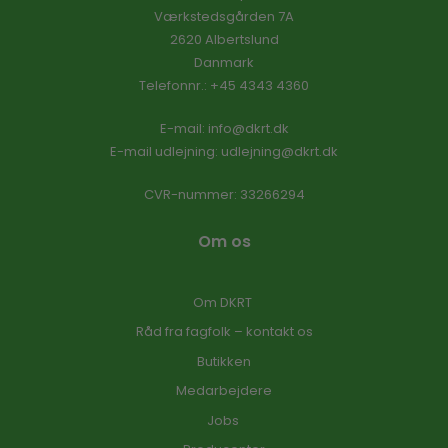
Værkstedsgården 7A
2620 Albertslund
Danmark
Telefonnr.
:
+45 4343 4360
E-mail
:
info@dkrt.dk
E-mail udlejning:
udlejning@dkrt.dk
CVR-nummer
:
33266294
Om os
Om DKRT
Råd fra fagfolk – kontakt os
Butikken
Medarbejdere
Jobs