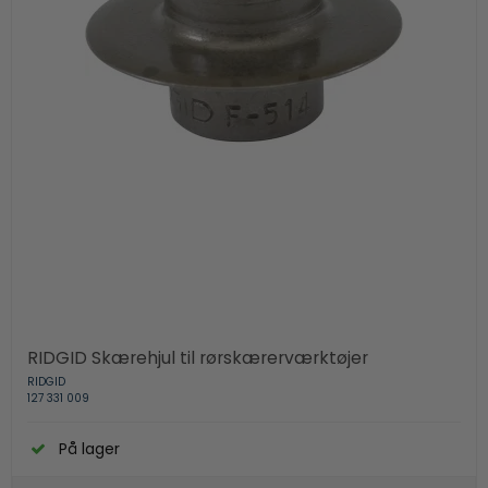
RIDGID Skærehjul til rørskærerværktøjer
RIDGID
127 331 009
På lager