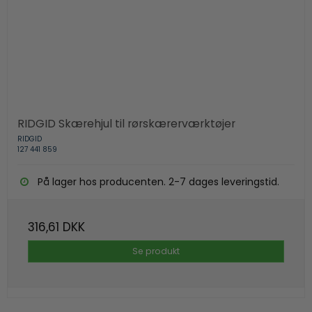
RIDGID Skærehjul til rørskærerværktøjer
RIDGID
127 441 859
På lager hos producenten. 2-7 dages leveringstid.
316,61 DKK
Se produkt