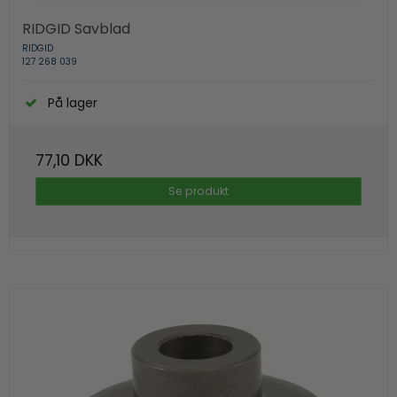
RIDGID Savblad
RIDGID
127 268 039
På lager
77,10 DKK
Se produkt