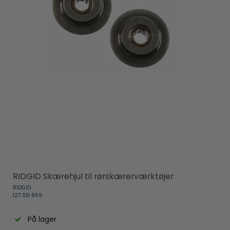
RIDGID Skærehjul til rørskærerværktøjer
RIDGID
127 331 859
På lager