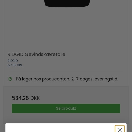
RIDGID Gevindskærerolie
RIDGID
127 119 319
På lager hos producenten. 2-7 dages leveringstid.
534,28 DKK
Se produkt