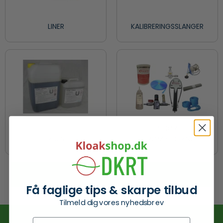
LINER
KALIBRERINGSSLANGER
TILBEHØR TIL
RESIN
STRØMPEFORING
Ingen produkter fundet.
Få faglige tips & skarpe tilbud
Tilmeld dig vores nyhedsbrev
Fornavn