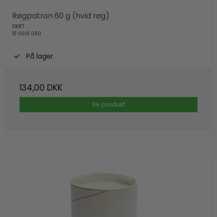
Røgpatron 60 g (hvid røg)
DKRT
111 0001 060
På lager
134,00 DKK
Se produkt