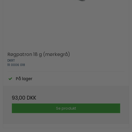
Røgpatron 18 g (mørkegrå)
DKRT
111 0006 018
På lager
93,00 DKK
Se produkt