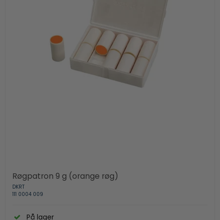
Røgpatron 9 g (orange røg)
DKRT
111 0004 009
På lager