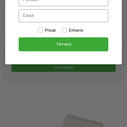
Email
Røgpatron 18 g (hvid røg)
DKRT
111 0001 018
Kundetype
Privat
Erhverv
På lager
Tilmeld
75,00 DKK
Se produkt