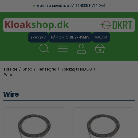
GRATIS FRAGT:
HURTIG LEVERING:
VED ERHVERVSKØB OVER 1000 KR.
VI SENDER HVER DAG
FÅ KONTO TIL ERHVERV
VALUTA
0
Forside
/
Shop
/
Rensegrej
/
Værktøj til RIDGID
/
Wire
Wire