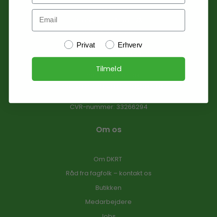
Kloakshop.dk
Email
Værkstedsgården 7A
2620 Albertslund
Danmark
Kundetype
Privat
Erhverv
Telefonnr.
:
+45 4343 4360
Tilmeld
E-mail
:
info@dkrt.dk
E-mail udlejning:
udlejning@dkrt.dk
CVR-nummer
:
33266294
Om os
Om DKRT
Råd fra fagfolk – kontakt os
Butikken
Medarbejdere
Jobs