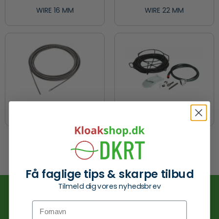
WIRE 16 MM
WIRE 22 MM
WIRE 32 MM
SPIRALSÆT
Ingen produkter fundet.
Få faglige tips & skarpe tilbud
Tilmeld dig vores nyhedsbrev
Kontakt
Fornavn