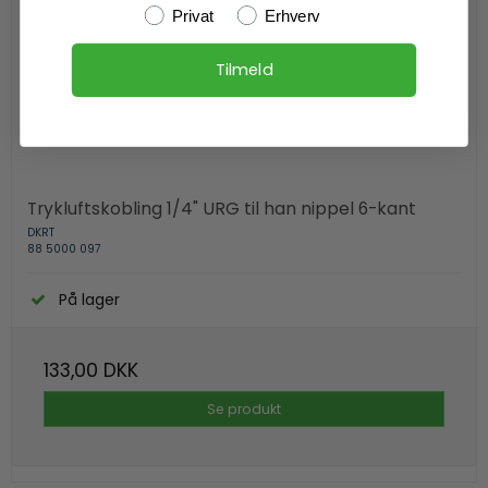
Kundetype
Privat
Erhverv
Tilmeld
Trykluftskobling 1/4" URG til han nippel 6-kant
DKRT
88 5000 097
På lager
133,00 DKK
Se produkt