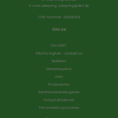
E-mail udlejning:
udlejning@dkrt.dk
CVR-nummer
:
33266294
Om os
Om DKRT
Råd fra fagfolk – kontakt os
Butikken
Medarbejdere
Jobs
Producenter
Samhandelsbetingelser
Fortryd dit køb her
Persondata og cookies