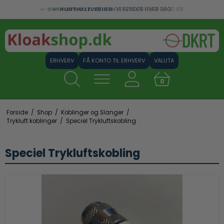
GRATIS FRAGT:
HURTIG LEVERING:
VED ERHVERVSKØB OVER 1000 KR.
VI SENDER HVER DAG
FÅ KONTO TIL ERHVERV
VALUTA
0
Forside
/
Shop
/
Koblinger og Slanger
/
Trykluft koblinger
/
Speciel Trykluftskobling
Speciel Trykluftskobling