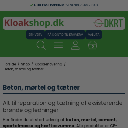
HURTIG LEVERING:
VI SENDER HVER DAG
FÅ KONTO TIL ERHVERV
VALUTA
0
Forside
/
Shop
/
Kloakrenovering
/
Beton, mørtel og tætner
Beton, mørtel og tætner
Alt til reparation og tætning af eksisterende
brønde og ledninger
Her finder du et stort udvalg af
beton, mørtel, cement,
spartelmasse og hæftesvumme.
Alle produkter er CE-