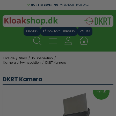
GRATIS FRAGT:
HURTIG LEVERING:
VED ERHVERVSKØB OVER 1000 KR.
VI SENDER HVER DAG
FÅ KONTO TIL ERHVERV
VALUTA
0
Forside
/
Shop
/
Tv-inspektion
/
Kamera til tv-inspektion
/
DKRT Kamera
DKRT Kamera
NYHED