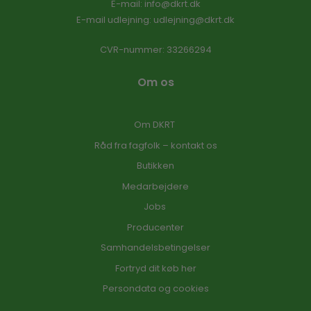
E-mail
:
info@dkrt.dk
E-mail udlejning:
udlejning@dkrt.dk
CVR-nummer
:
33266294
Om os
Om DKRT
Råd fra fagfolk – kontakt os
Butikken
Medarbejdere
Jobs
Producenter
Samhandelsbetingelser
Fortryd dit køb her
Persondata og cookies