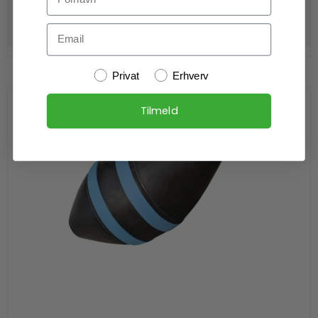
Se produkt
Email
Kundetype
Privat
Erhverv
Tilmeld