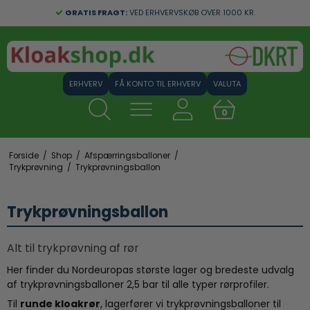
GRATIS FRAGT:
VED ERHVERVSKØB OVER 1000 KR.
FÅ KONTO TIL ERHVERV
VALUTA
0
Forside
/
Shop
/
Afspærringsballoner
/
Trykprøvning
/
Trykprøvningsballon
Trykprøvningsballon
Alt til trykprøvning af rør
Her finder du Nordeuropas største lager og bredeste udvalg
af trykprøvningsballoner 2,5 bar til alle typer rørprofiler.
Til
runde kloakrør
, lagerfører vi trykprøvningsballoner til