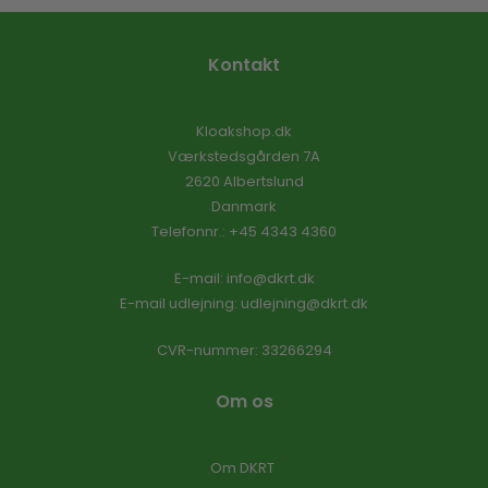
Kontakt
Kloakshop.dk
Værkstedsgården 7A
2620 Albertslund
Danmark
Telefonnr.
:
+45 4343 4360
E-mail
:
info@dkrt.dk
E-mail udlejning:
udlejning@dkrt.dk
CVR-nummer
:
33266294
Om os
Om DKRT