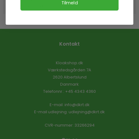
Tilmeld
Miller rensemaskine.
Kontakt
Kloakshop.dk
Værkstedsgården 7A
2620 Albertslund
Danmark
Telefonnr.
:
+45 4343 4360
E-mail
:
info@dkrt.dk
E-mail udlejning:
udlejning@dkrt.dk
CVR-nummer
:
33266294