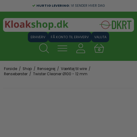
HURTIG LEVERING:
VI SENDER HVER DAG
FÅ KONTO TIL ERHVERV
VALUTA
0
Forside
/
Shop
/
Rensegrej
/
Værktøj til wire
/
Rensebørster
/
Twister Cleaner Ø100 - 12 mm