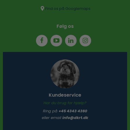
Find os på Googlemaps
Følg os
Kundeservice
Har du brug for hjælp?
Ring på
+45 4343 4360
eller email
info@dkrt.dk