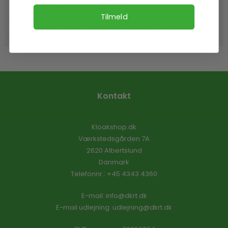
Wire: 12 mm
Tilmeld
Læs vores
tips til, hvordan du forlænger dine
rensekæders levetid
.
Kontakt
Kloakshop.dk
Værkstedsgården 7A
2620 Albertslund
Danmark
Telefonnr.
:
+45 4343 4360
E-mail
:
info@dkrt.dk
E-mail udlejning:
udlejning@dkrt.dk