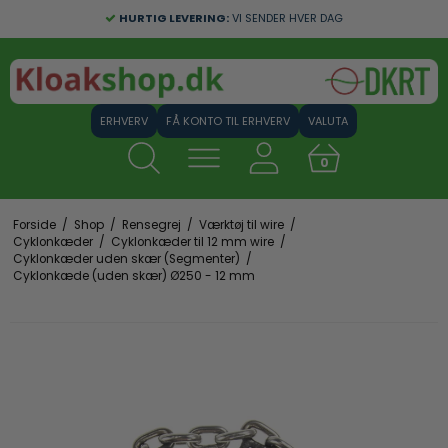
HURTIG LEVERING:
VI SENDER HVER DAG
FÅ KONTO TIL ERHVERV
VALUTA
0
Forside
/
Shop
/
Rensegrej
/
Værktøj til wire
/
Cyklonkæder
/
Cyklonkæder til 12 mm wire
/
Cyklonkæder uden skær (Segmenter)
/
Cyklonkæde (uden skær) Ø250 - 12 mm