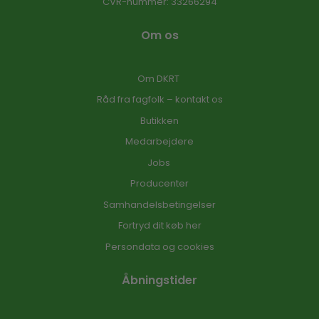
CVR-nummer
:
33266294
Om os
Om DKRT
Råd fra fagfolk – kontakt os
Butikken
Medarbejdere
Jobs
Producenter
Samhandelsbetingelser
Fortryd dit køb her
Persondata og cookies
Åbningstider