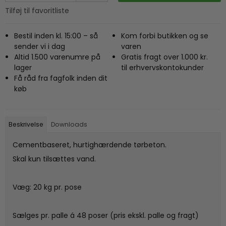
Tilføj til favoritliste
Bestil inden kl. 15:00 – så
Kom forbi butikken og se
sender vi i dag
varen
Altid 1.500 varenumre på
Gratis fragt over 1.000 kr.
lager
til erhvervskontokunder
Få råd fra fagfolk inden dit
køb
Beskrivelse
Downloads
Cementbaseret, hurtighærdende tørbeton.
Skal kun tilsættes vand.
Væg: 20 kg pr. pose
Sælges pr. palle á 48 poser (pris ekskl. palle og fragt)