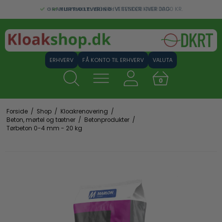
GRATIS FRAGT:
HURTIG LEVERING:
VED ERHVERVSKØB OVER 1000 KR.
VI SENDER HVER DAG
FÅ KONTO TIL ERHVERV
VALUTA
0
Forside
/
Shop
/
Kloakrenovering
/
Beton, mørtel og tætner
/
Betonprodukter
/
Tørbeton 0-4 mm - 20 kg