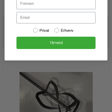
På lager
Email
45,00 DKK
Kundetype
Privat
Erhverv
Se produkt
Tilmeld