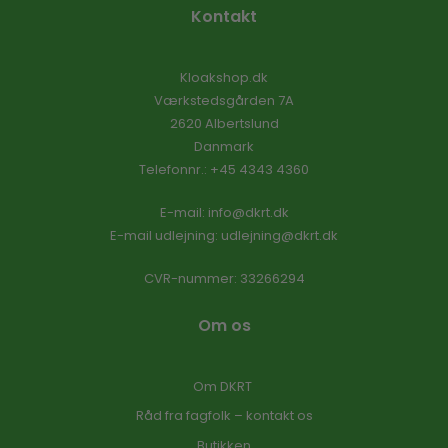
Kontakt
Kloakshop.dk
Værkstedsgården 7A
2620 Albertslund
Danmark
Telefonnr.
:
+45 4343 4360
E-mail
:
info@dkrt.dk
E-mail udlejning:
udlejning@dkrt.dk
CVR-nummer
:
33266294
Om os
Om DKRT
Råd fra fagfolk – kontakt os
Butikken