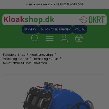
HURTIG LEVERING:
VI SENDER HVER DAG
FÅ KONTO TIL ERHVERV
VALUTA
0
Forside
/
Shop
/
Kloakrenovering
/
Valser og tromler
/
Tromler og Kanon
/
Skudtromle kulfiber - 950 mm