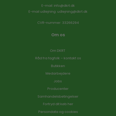
E-mail
:
info@dkrt.dk
E-mail udlejning:
udlejning@dkrt.dk
CVR-nummer
:
33266294
Om os
Om DKRT
Råd fra fagfolk – kontakt os
Butikken
Medarbejdere
Jobs
Producenter
Samhandelsbetingelser
Fortryd dit køb her
Persondata og cookies