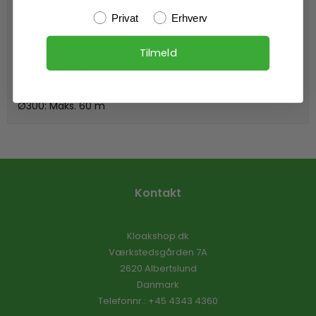
Ø100: Maks. 150 m
Kundetype
Privat
Erhverv
Ø125: Maks. 125 m
Ø150: Maks. 110 m
Tilmeld
Ø200: Maks. 100 m
Ø250: Maks. 80 m
Ø300: Maks. 60 m
Kontakt
Kloakshop.dk
Værkstedsgården 7A
2620 Albertslund
Danmark
Telefonnr.
:
+45 4343 4360